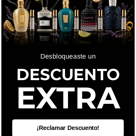
Desbloqueaste un
DESCUENTO
hace 8 meses
EXTRA
Realmente supera las expectativas, los
decants llegaron rápido, muy bien
presentados y se nota que es 100%
original. Primera vez comprando en
DecantsLab y la experiencia fue
excelente. Feliz con mi compra y obvio
¡Reclamar Descuento!
que vuelvo a pedir pronto!!!!