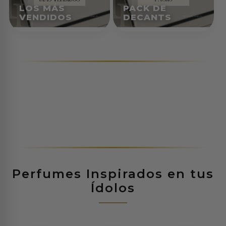
LOS MÁS
PACK DE
N
VENDIDOS
DECANTS
i
c
h
o
y
D
i
s
Perfumes Inspirados en tus
Ídolos
e
ñ