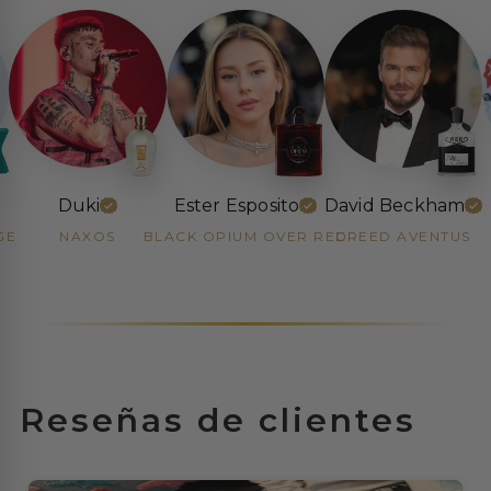
a
d
o
r
|
Ester Esposito
David Beckham
Dua Lipa
D
LACK OPIUM OVER RED
CREED AVENTUS
LIBRE INTENSE
e
c
a
n
Reseñas de clientes
t
s