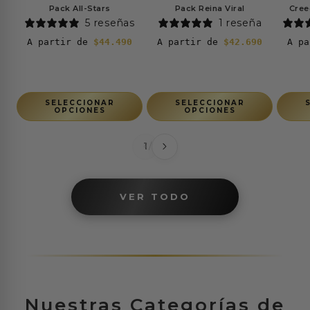
Pack All-Stars
Pack Reina Viral
Cree
i
5 reseñas
1 reseña
g
Precio
A partir de
$44.490
Precio
A partir de
$42.690
Prec
A p
habitual
habitual
habi
i
n
SELECCIONAR
SELECCIONAR
OPCIONES
OPCIONES
a
1
14
/
l
de
e
VER TODO
s
e
n
C
Nuestras Categorías de