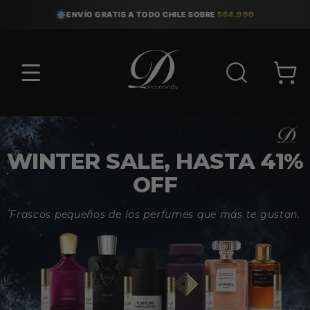
Ir
directamente
100% ORIGINALES
·
DECANTS EN OFERTA
al contenido
Carrito
D
e
WINTER SALE, HASTA 41%
c
OFF
a
Frascos pequeños de los perfumes que más te gustan.
n
t
s