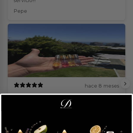
servicio!!!
Pepe
hace 8 meses
Excelente atención y calidad. No conocía
este formato y es lo mejor, pude probar
4 perfumes distintos sin gastar una
fortuna👍🏻
Ignacio S.